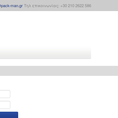
@pack-man.gr
Τηλ επικοινωνίας: +30 210 2622 586